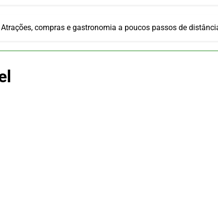
ia 42 rotas na primeira fase de operação do Embraer 195-E2
 2026
 voos diretos entre Porto Alegre e Montevidéu em dezembro
 Atrações, compras e gastronomia a poucos passos de distânci
 2026
erra Catarinense: Região do Salto Caveiras atrai novos invest
 2026
el
pa em Um Só Lugar: Descubra as Atrações do Parque Mini-Eu
 2026
o Atomium: História, Ciência e a Melhor Vista de Bruxelas
 2026