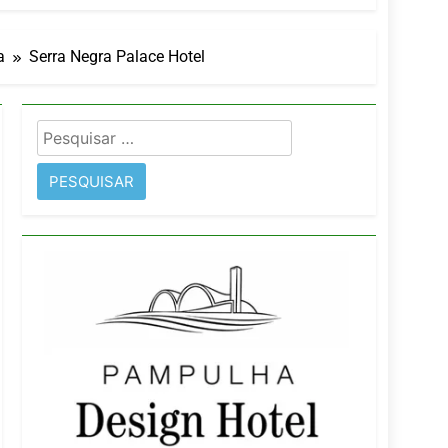
a
Serra Negra Palace Hotel
imentos e fortalece infraestrutura
Pesquisar
rope
por: