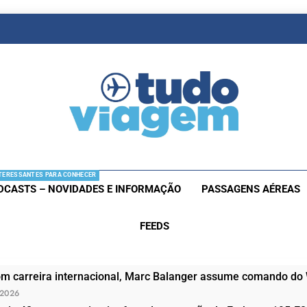
as De Viagem
s Aéreas E Hotéis Em Promocão
TERESSANTES PARA CONHECER
DCASTS – NOVIDADES E INFORMAÇÃO
PASSAGENS AÉREAS
FEEDS
om carreira internacional, Marc Balanger assume comando do
 2026