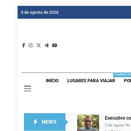
Skip
6 de agosto de 2026
to
content
Dic
Passagen
LUGARES IN
INÍCIO
LUGARES PARA VIAJAR
PO
Executivo c
NEWS
5 De Agosto De