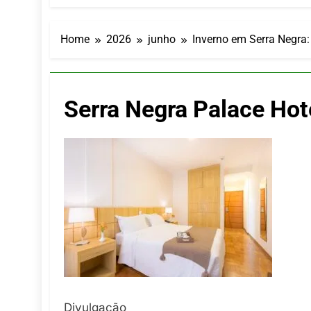
LATAM anunc
5 De Agosto De
Azul retoma
Home
2026
junho
Inverno em Serra Negra:
5 De Agosto De
Turismo na S
5 De Agosto De
Serra Negra Palace Hot
Toda a Euro
4 De Agosto De
Por Dentro d
4 De Agosto De
Divulgação