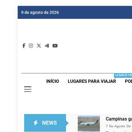
Skip
9 de agosto de 2026
to
content
Dic
Passagen
LUGARES IN
INÍCIO
LUGARES PARA VIAJAR
PO
Campinas ga
NEWS
7 De Agosto De