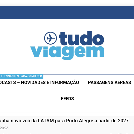
as De Viagem
s Aéreas E Hotéis Em Promocão
TERESSANTES PARA CONHECER
DCASTS – NOVIDADES E INFORMAÇÃO
PASSAGENS AÉREAS
FEEDS
nha novo voo da LATAM para Porto Alegre a partir de 2027
 2026