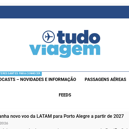
as De Viagem
s Aéreas E Hotéis Em Promocão
TERESSANTES PARA CONHECER
DCASTS – NOVIDADES E INFORMAÇÃO
PASSAGENS AÉREAS
FEEDS
nha novo voo da LATAM para Porto Alegre a partir de 2027
 2026