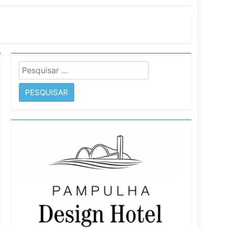
orativo
 Wyndham São Paulo Ibirapuera
Pesquisar
por: