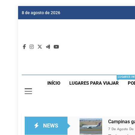
Skip
8 de agosto de 2026
to
content
Dic
Passagen
LUGARES IN
INÍCIO
LUGARES PARA VIAJAR
PO
Campinas ga
NEWS
7 De Agosto De