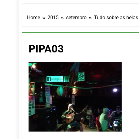
Turismo imp
7 De Agosto De
Hotel Premi
Home
2015
setembro
Tudo sobre as belas 
7 De Agosto De
Executivo c
5 De Agosto De
PIPA03
LATAM anunc
5 De Agosto De
Azul retoma
5 De Agosto De