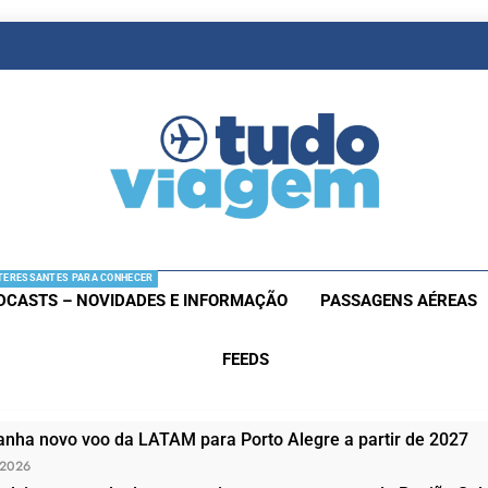
as De Viagem
s Aéreas E Hotéis Em Promocão
TERESSANTES PARA CONHECER
DCASTS – NOVIDADES E INFORMAÇÃO
PASSAGENS AÉREAS
FEEDS
nha novo voo da LATAM para Porto Alegre a partir de 2027
 2026