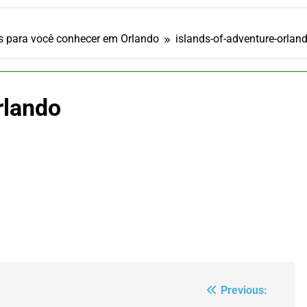
ulsiona recorde de passageiros nos aeroportos da Região Sul
 2026
um Campinas fortalece atuação nos segmentos de lazer e corp
s para você conhecer em Orlando
islands-of-adventure-orlan
 2026
om carreira internacional, Marc Balanger assume comando do
 2026
rlando
ia 42 rotas na primeira fase de operação do Embraer 195-E2
 2026
 voos diretos entre Porto Alegre e Montevidéu em dezembro
 2026
Previous: