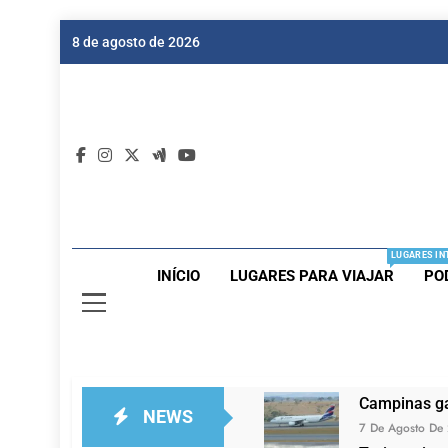
Skip
8 de agosto de 2026
to
content
Dic
Passagen
LUGARES IN
INÍCIO
LUGARES PARA VIAJAR
PO
Campinas ga
NEWS
7 De Agosto De