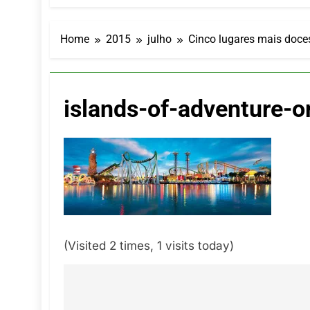
Turismo imp
7 De Agosto De
Hotel Premi
Home
2015
julho
Cinco lugares mais doce
7 De Agosto De
Executivo c
5 De Agosto De
islands-of-adventure-o
LATAM anunc
5 De Agosto De
Azul retoma
5 De Agosto De
(Visited 2 times, 1 visits today)
Navegação