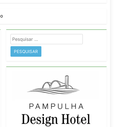
orativo
do
 Wyndham São Paulo Ibirapuera
Pesquisar
por: