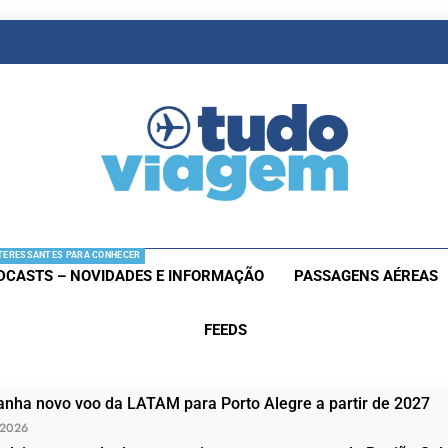
as De Viagem
s Aéreas E Hotéis Em Promocão
TERESSANTES PARA CONHECER
DCASTS – NOVIDADES E INFORMAÇÃO
PASSAGENS AÉREAS
FEEDS
nha novo voo da LATAM para Porto Alegre a partir de 2027
 2026