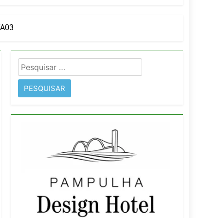
orativo
A03
 Wyndham São Paulo Ibirapuera
Pesquisar
por: