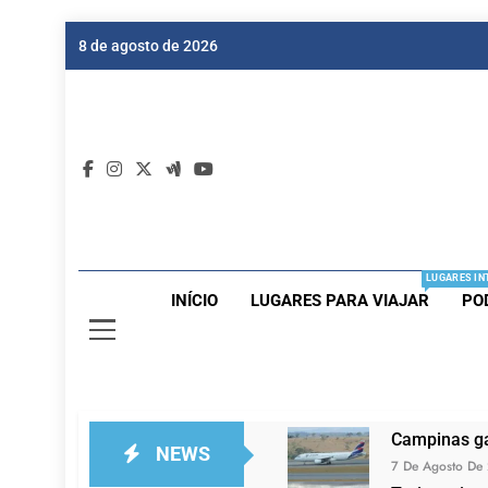
Skip
8 de agosto de 2026
to
content
Dic
Passagen
LUGARES IN
INÍCIO
LUGARES PARA VIAJAR
PO
Campinas ga
NEWS
7 De Agosto De