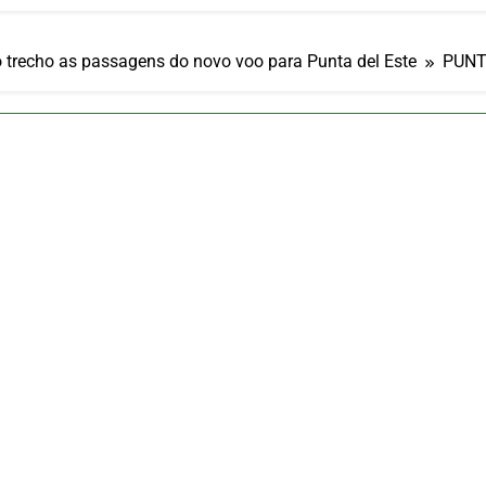
ulsiona recorde de passageiros nos aeroportos da Região Sul
 2026
um Campinas fortalece atuação nos segmentos de lazer e corp
 trecho as passagens do novo voo para Punta del Este
PUNT
 2026
om carreira internacional, Marc Balanger assume comando do
 2026
ia 42 rotas na primeira fase de operação do Embraer 195-E2
 2026
 voos diretos entre Porto Alegre e Montevidéu em dezembro
 2026