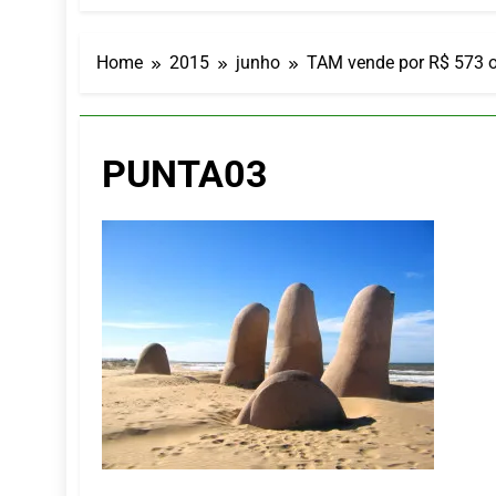
Turismo imp
7 De Agosto De
Hotel Premi
Home
2015
junho
TAM vende por R$ 573 o
7 De Agosto De
Executivo c
5 De Agosto De
PUNTA03
LATAM anunc
5 De Agosto De
Azul retoma
5 De Agosto De