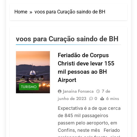
Turismo impulsiona
recorde de passageiros
Home
voos para Curação saindo de BH
nos aeroportos da
7 De Agosto De 2026
Região Sul
Hotel Premium
Campinas fortalece
atuação nos segmentos
7 De Agosto De 2026
voos para Curação saindo de BH
de lazer e corporativo
Executivo com carreira
internacional, Marc
Balanger assume
Feriadão de Corpus
5 De Agosto De 2026
comando do Wyndham
LATAM anuncia 42
Christi deve levar 155
São Paulo Ibirapuera
rotas na primeira fase
mil pessoas ao BH
de operação do
5 De Agosto De 2026
Embraer 195-E2
Airport
Azul retoma voos
TURISMO
diretos entre Porto
Janaína Fonseca
7 de
Alegre e Montevidéu
5 De Agosto De 2026
junho de 2023
0
6 mins
em dezembro
Expectativa é a de que cerca
de 845 mil passageiros
passem pelo aeroporto, em
Confins, neste mês Feriado