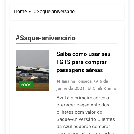
Turismo impulsiona
recorde de passageiros
Home
#Saque-aniversário
nos aeroportos da
7 De Agosto De 2026
Região Sul
Hotel Premium
Campinas fortalece
atuação nos segmentos
7 De Agosto De 2026
#Saque-aniversário
de lazer e corporativo
Executivo com carreira
internacional, Marc
Balanger assume
Saiba como usar seu
5 De Agosto De 2026
comando do Wyndham
LATAM anuncia 42
FGTS para comprar
São Paulo Ibirapuera
rotas na primeira fase
passagens aéreas
de operação do
5 De Agosto De 2026
Embraer 195-E2
Azul retoma voos
Janaína Fonseca
6 de
VOOS
diretos entre Porto
junho de 2024
0
6 mins
Alegre e Montevidéu
5 De Agosto De 2026
em dezembro
Azul é a primeira aérea a
oferecer pagamento dos
bilhetes com valor do
Saque-Aniversário Clientes
da Azul poderão comprar
passagens aéreas usando o