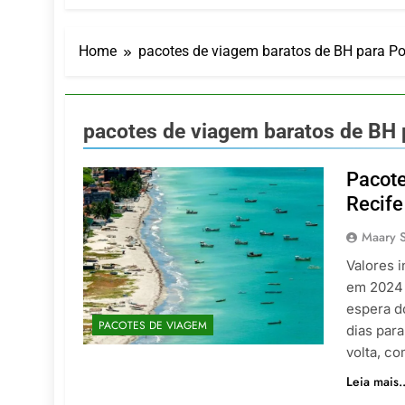
LATAM anunc
5 De Agosto De
Azul retoma
Home
pacotes de viagem baratos de BH para Po
5 De Agosto De
Turismo na S
5 De Agosto De
pacotes de viagem baratos de BH 
Toda a Euro
4 De Agosto De
Pacote
Por Dentro d
Recife
4 De Agosto De
Maary 
Valores 
em 2024 
espera d
PACOTES DE VIAGEM
dias para
volta, c
Leia mais..