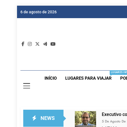
Skip
6 de agosto de 2026
to
content
Dic
Passagen
LUGARES IN
INÍCIO
LUGARES PARA VIAJAR
PO
Executivo c
NEWS
5 De Agosto De