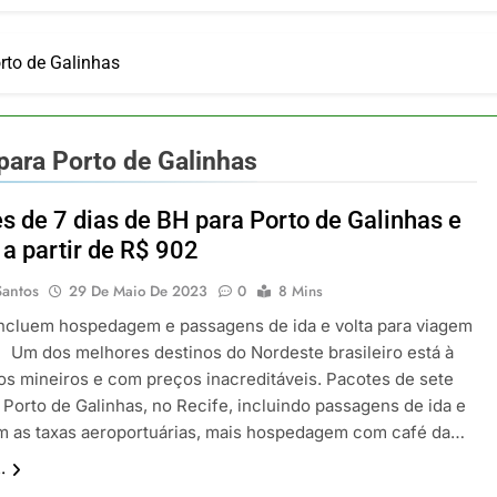
ia 42 rotas na primeira fase de operação do Embraer 195-E2
 2026
 voos diretos entre Porto Alegre e Montevidéu em dezembro
rto de Galinhas
 2026
erra Catarinense: Região do Salto Caveiras atrai novos invest
 2026
para Porto de Galinhas
pa em Um Só Lugar: Descubra as Atrações do Parque Mini-Eu
 2026
s de 7 dias de BH para Porto de Galinhas e
o Atomium: História, Ciência e a Melhor Vista de Bruxelas
 a partir de R$ 902
 2026
Santos
29 De Maio De 2023
0
8 Mins
incluem hospedagem e passagens de ida e volta para viagem
Um dos melhores destinos do Nordeste brasileiro está à
os mineiros e com preços inacreditáveis. Pacotes de sete
 Porto de Galinhas, no Recife, incluindo passagens de ida e
om as taxas aeroportuárias, mais hospedagem com café da…
.