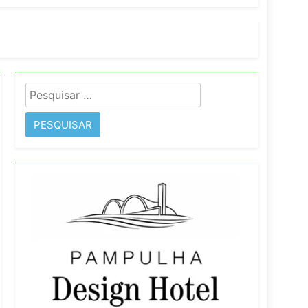
imentos e fortalece infraestrutura
Pesquisar
rope
por: