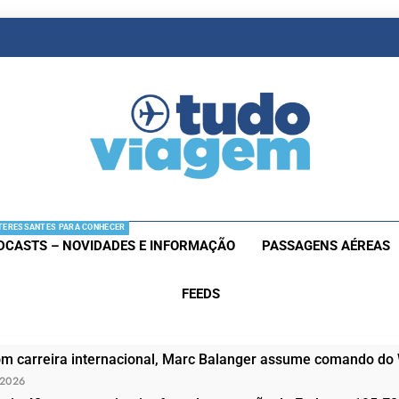
as De Viagem
s Aéreas E Hotéis Em Promocão
TERESSANTES PARA CONHECER
DCASTS – NOVIDADES E INFORMAÇÃO
PASSAGENS AÉREAS
FEEDS
om carreira internacional, Marc Balanger assume comando do
 2026