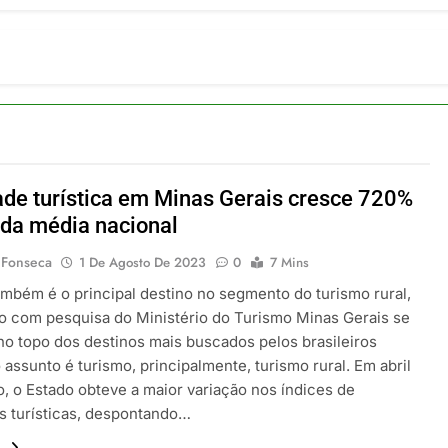
ulsiona recorde de passageiros nos aeroportos da Região Sul
 2026
um Campinas fortalece atuação nos segmentos de lazer e corp
 2026
om carreira internacional, Marc Balanger assume comando do
 2026
ia 42 rotas na primeira fase de operação do Embraer 195-E2
 2026
ade turística em Minas Gerais cresce 720%
 voos diretos entre Porto Alegre e Montevidéu em dezembro
da média nacional
 2026
 Fonseca
1 De Agosto De 2023
0
7 Mins
ambém é o principal destino no segmento do turismo rural,
o com pesquisa do Ministério do Turismo Minas Gerais se
o topo dos destinos mais buscados pelos brasileiros
assunto é turismo, principalmente, turismo rural. Em abril
o, o Estado obteve a maior variação nos índices de
es turísticas, despontando…
.