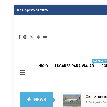
Skip
8 de agosto de 2026
to
content
Dic
Passagen
LUGARES IN
INÍCIO
LUGARES PARA VIAJAR
PO
Campinas ga
NEWS
7 De Agosto De