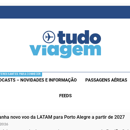
as De Viagem
s Aéreas E Hotéis Em Promocão
TERESSANTES PARA CONHECER
DCASTS – NOVIDADES E INFORMAÇÃO
PASSAGENS AÉREAS
FEEDS
nha novo voo da LATAM para Porto Alegre a partir de 2027
 2026