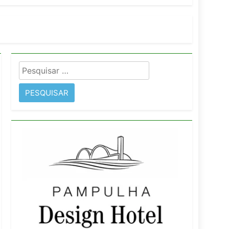
orativo
 Wyndham São Paulo Ibirapuera
Pesquisar
por: