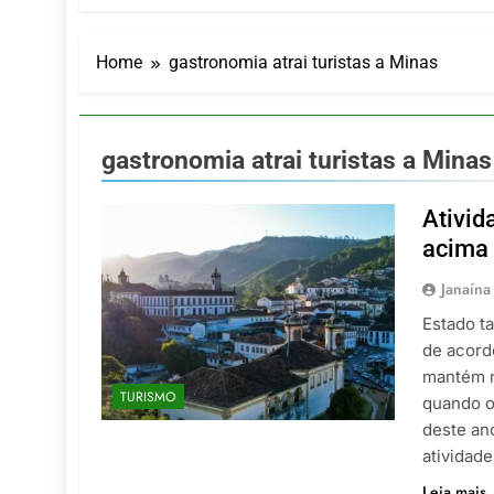
Turismo imp
7 De Agosto De
Hotel Premi
Home
gastronomia atrai turistas a Minas
7 De Agosto De
Executivo c
5 De Agosto De
gastronomia atrai turistas a Minas
LATAM anunc
5 De Agosto De
Ativid
Azul retoma
acima 
5 De Agosto De
Janaína
Estado t
de acord
mantém n
TURISMO
quando o 
deste an
atividad
Leia mais..