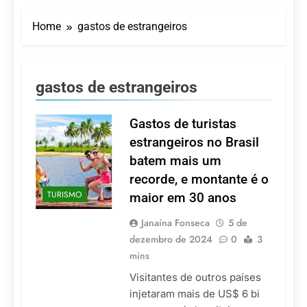
LATAM anuncia 42
São Paulo Ibirapuera
rotas na primeira fase
Home
gastos de estrangeiros
de operação do
5 De Agosto De 2026
Embraer 195-E2
Azul retoma voos
diretos entre Porto
Alegre e Montevidéu
5 De Agosto De 2026
gastos de estrangeiros
em dezembro
Turismo na Serra
Catarinense: Região do
Salto Caveiras atrai
Gastos de turistas
5 De Agosto De 2026
novos investimentos e
Toda a Europa em Um
estrangeiros no Brasil
fortalece infraestrutura
Só Lugar: Descubra as
batem mais um
Atrações do Parque
4 De Agosto De 2026
Mini-Europe
recorde, e montante é o
Por Dentro do Atomium:
TURISMO
maior em 30 anos
História, Ciência e a
Melhor Vista de
4 De Agosto De 2026
Bruxelas
Janaína Fonseca
5 de
dezembro de 2024
0
3
mins
Visitantes de outros países
injetaram mais de US$ 6 bi