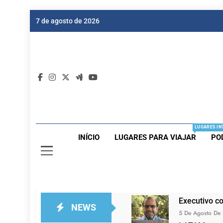
Skip
7 de agosto de 2026
to
content
Dic
Passagen
LUGARES IN
INÍCIO
LUGARES PARA VIAJAR
PO
Executivo c
NEWS
5 De Agosto De