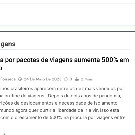
ia 42 rotas na primeira fase de operação do Embraer 195-E2
 2026
 voos diretos entre Porto Alegre e Montevidéu em dezembro
 2026
erra Catarinense: Região do Salto Caveiras atrai novos invest
 2026
agens
pa em Um Só Lugar: Descubra as Atrações do Parque Mini-Eu
 2026
a por pacotes de viagens aumenta 500% em
o Atomium: História, Ciência e a Melhor Vista de Bruxelas
o
 2026
 Fonseca
24 De Maio De 2023
0
2 Mins
tinos brasileiros aparecem entre os dez mais vendidos por
ma on-line de viagens Depois de dois anos de pandemia,
rições de deslocamentos e necessidade de isolamento
 mundo agora quer curtir a liberdade de ir e vir. Isso está
 com o crescimento de 500% na procura por viagens entre
.