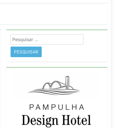
imentos e fortalece infraestrutura
Pesquisar
rope
por: