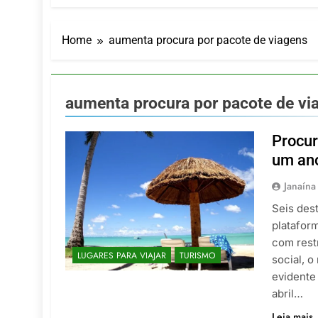
LATAM anunc
5 De Agosto De
Azul retoma
Home
aumenta procura por pacote de viagens
5 De Agosto De
Turismo na S
5 De Agosto De
aumenta procura por pacote de vi
Toda a Euro
4 De Agosto De
Procur
Por Dentro d
um an
4 De Agosto De
Janaína
Seis des
platafor
com rest
LUGARES PARA VIAJAR
TURISMO
social, o
evidente
abril…
Leia mais..