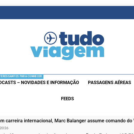
as De Viagem
s Aéreas E Hotéis Em Promocão
TERESSANTES PARA CONHECER
DCASTS – NOVIDADES E INFORMAÇÃO
PASSAGENS AÉREAS
FEEDS
om carreira internacional, Marc Balanger assume comando do
 2026