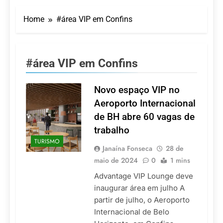
Turismo impulsiona
recorde de passageiros
Home
#área VIP em Confins
nos aeroportos da
7 De Agosto De 2026
Região Sul
Hotel Premium
Campinas fortalece
atuação nos segmentos
7 De Agosto De 2026
#área VIP em Confins
de lazer e corporativo
Executivo com carreira
internacional, Marc
Balanger assume
Novo espaço VIP no
5 De Agosto De 2026
comando do Wyndham
LATAM anuncia 42
Aeroporto Internacional
São Paulo Ibirapuera
rotas na primeira fase
de BH abre 60 vagas de
de operação do
5 De Agosto De 2026
Embraer 195-E2
trabalho
Azul retoma voos
TURISMO
diretos entre Porto
Janaína Fonseca
28 de
Alegre e Montevidéu
5 De Agosto De 2026
maio de 2024
0
1 mins
em dezembro
Advantage VIP Lounge deve
inaugurar área em julho A
partir de julho, o Aeroporto
Internacional de Belo