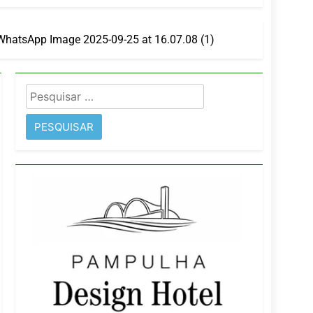
WhatsApp Image 2025-09-25 at 16.07.08 (1)
imentos e fortalece infraestrutura
Pesquisar
rope
por: