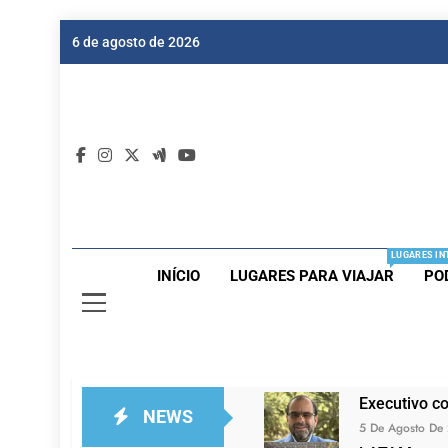
Skip
6 de agosto de 2026
to
content
Dic
Passagen
LUGARES IN
INÍCIO
LUGARES PARA VIAJAR
PO
Executivo c
NEWS
5 De Agosto De