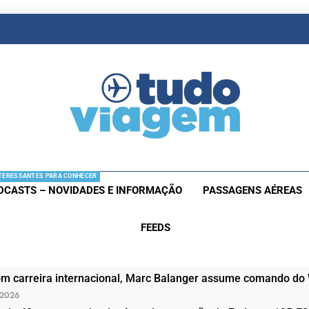
as De Viagem
s Aéreas E Hotéis Em Promocão
TERESSANTES PARA CONHECER
DCASTS – NOVIDADES E INFORMAÇÃO
PASSAGENS AÉREAS
FEEDS
om carreira internacional, Marc Balanger assume comando do
 2026