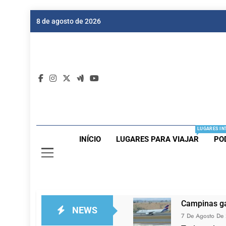
Skip
8 de agosto de 2026
to
content
Dic
Passagen
LUGARES IN
INÍCIO
LUGARES PARA VIAJAR
PO
Campinas ga
NEWS
7 De Agosto De