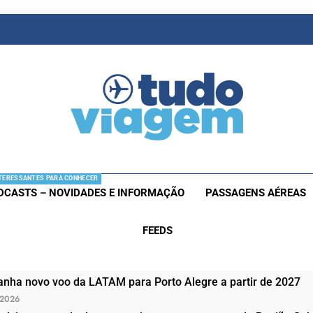
as De Viagem
s Aéreas E Hotéis Em Promocão
TERESSANTES PARA CONHECER
DCASTS – NOVIDADES E INFORMAÇÃO
PASSAGENS AÉREAS
FEEDS
nha novo voo da LATAM para Porto Alegre a partir de 2027
 2026