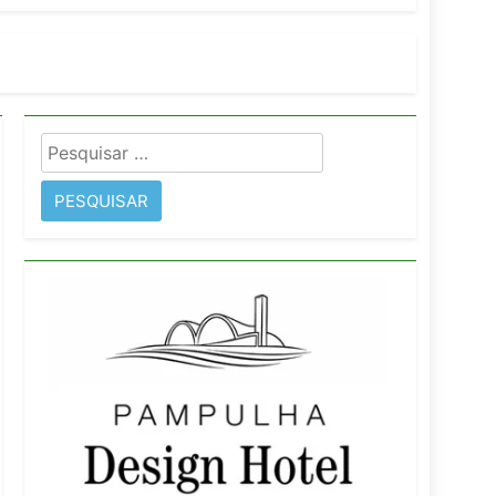
orativo
 Wyndham São Paulo Ibirapuera
Pesquisar
por: