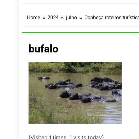
Turismo imp
7 De Agosto De
Hotel Premi
Home
2024
julho
Conheça roteiros turísti
7 De Agosto De
Executivo c
5 De Agosto De
bufalo
LATAM anunc
5 De Agosto De
Azul retoma
5 De Agosto De
(Visited 1 times, 1 visits today)